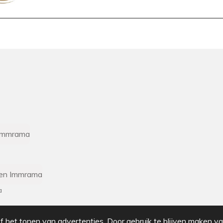
 Immrama
en Immrama
a
 het tonen van advertenties. Door gebruik te blijven maken va