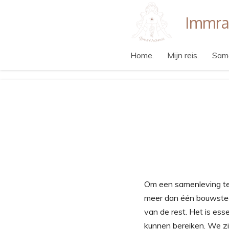
Ga
Immr
direct
naar
de
Home.
Mijn reis.
Sam
hoofdinhoud
Om een samenleving te
meer dan één bouwstee
van de rest. Het is es
kunnen bereiken. We zie