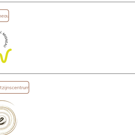
neau
zijnscentrum