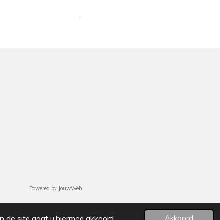
Powered by
JouwWeb
n de site gaat u hiermee akkoord.
Akkoord