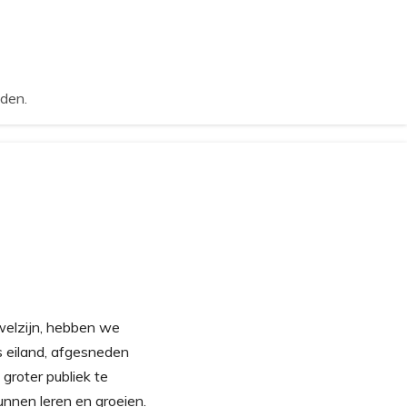
nden.
elzijn, hebben we
 eiland, afgesneden
groter publiek te
unnen leren en groeien.